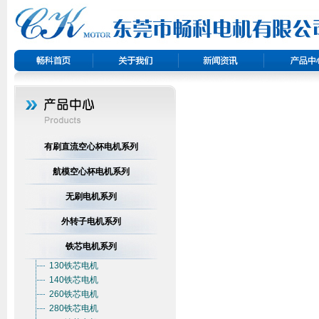
有刷直流空心杯电机系列
航模空心杯电机系列
无刷电机系列
外转子电机系列
铁芯电机系列
130铁芯电机
140铁芯电机
260铁芯电机
280铁芯电机